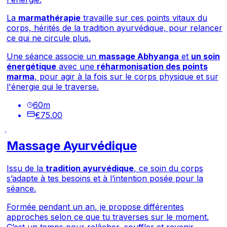
La
marmathérapie
travaille sur ces points vitaux du
corps, hérités de la tradition ayurvédique, pour relancer
ce qui ne circule plus.
Une séance associe un
massage Abhyanga
et
un soin
énergétique
avec une
réharmonisation des points
marma
, pour agir à la fois sur le corps physique et sur
l'énergie qui le traverse.
60
m
€75.00
Massage Ayurvédique
Issu de la
tradition ayurvédique
, ce soin du corps
s’adapte à tes besoins et à l’intention posée pour la
séance.
Formée pendant un an, je propose différentes
approches selon ce que tu traverses sur le moment.