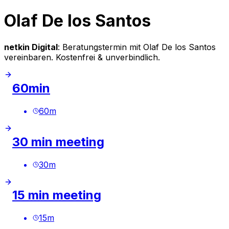
Olaf De los Santos
netkin Digital
: Beratungstermin mit Olaf De los Santos
vereinbaren. Kostenfrei & unverbindlich.
60min
60
m
30 min meeting
30
m
15 min meeting
15
m