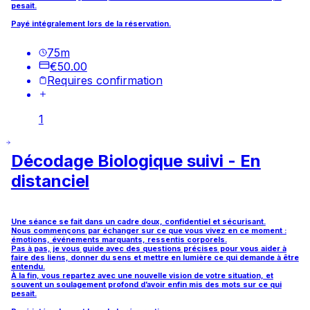
pesait.
Payé intégralement lors de la réservation.
75
m
€50.00
Requires confirmation
1
Décodage Biologique suivi - En
distanciel
Une séance se fait dans un cadre doux, confidentiel et sécurisant.
Nous commençons par échanger sur ce que vous vivez en ce moment :
émotions, événements marquants, ressentis corporels.
Pas à pas, je vous guide avec des questions précises pour vous aider à
faire des liens, donner du sens et mettre en lumière ce qui demande à être
entendu.
À la fin, vous repartez avec une nouvelle vision de votre situation, et
souvent un soulagement profond d’avoir enfin mis des mots sur ce qui
pesait.